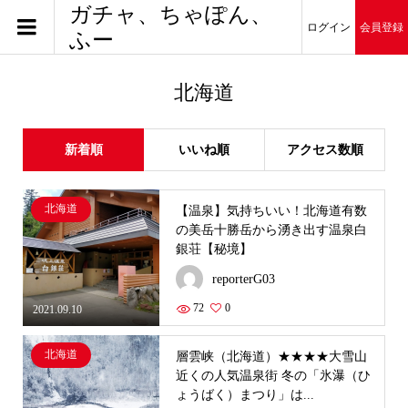
ガチャ、ちゃぽん、
ログイン
会員登録
ふー
北海道
新着順
いいね順
アクセス数順
北海道
【温泉】気持ちいい！北海道有数
の美岳十勝岳から湧き出す温泉白
銀荘【秘境】
reporterG03
72
0
2021.09.10
北海道
層雲峡（北海道）★★★★大雪山
近くの人気温泉街 冬の「氷瀑（ひ
ょうばく）まつり」は...