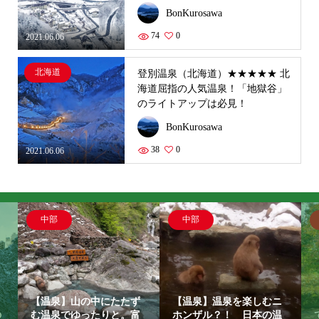
BonKurosawa
74
0
2021.06.06
北海道
登別温泉（北海道）★★★★★ 北
海道屈指の人気温泉！「地獄谷」
のライトアップは必見！
BonKurosawa
38
0
2021.06.06
中部
中部
【温泉】山の中にたたず
【温泉】温泉を楽しむニ
の
む温泉でゆったりと。富
ホンザル？！ 日本の温