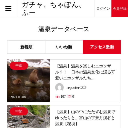
ガチャ、ちゃぽん、
ログイン
会員登録
ふー
温泉データベース
新着順
いいね順
アクセス数順
中部
【温泉】温泉を楽しむニホンザ
ル？！ 日本の温泉文化に浸る可
愛いニホンザルたち...
reporterG03
107
0
2021.08.08
中部
【温泉】山の中にたたずむ温泉で
ゆったりと。富山の宇奈月渓谷と
温泉【秘境】