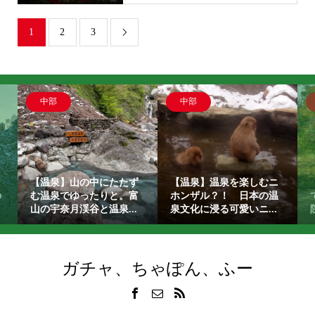
1
2
3

中部
中部
【温泉】山の中にたたず
【温泉】温泉を楽しむニ
の
む温泉でゆったりと。富
ホンザル？！ 日本の温
山の宇奈月渓谷と温泉...
泉文化に浸る可愛いニ...
ガチャ、ちゃぽん、ふー