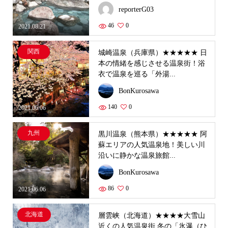
reporterG03
46
0
2021.08.21
関西
城崎温泉（兵庫県）★★★★★ 日
本の情緒を感じさせる温泉街！浴
衣で温泉を巡る「外湯...
BonKurosawa
140
0
2021.06.06
九州
黒川温泉（熊本県）★★★★★ 阿
蘇エリアの人気温泉地！美しい川
沿いに静かな温泉旅館...
BonKurosawa
86
0
2021.06.06
北海道
層雲峡（北海道）★★★★大雪山
近くの人気温泉街 冬の「氷瀑（ひ