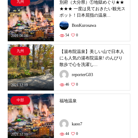
九州
別府（大分県）①地獄めぐり★★
★★★ 一度は見ておきたい観光ス
ポット！日本屈指の温泉...
BonKurosawa
54
0
2021.06.06
九州
【湯布院温泉】美しい山で日本人
にも人気の湯布院温泉! のんびり
散歩で心を洗濯し...
reporterG03
46
0
2021.12.19
中部
福地温泉
kaoo7
44
0
2021.12.19