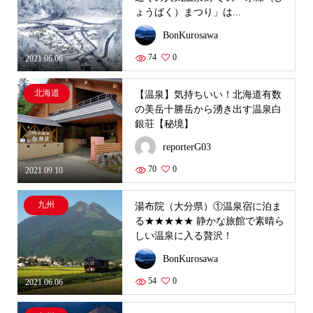
ょうばく）まつり」は...
BonKurosawa
74
0
2021.06.06
北海道
【温泉】気持ちいい！北海道有数
の美岳十勝岳から湧き出す温泉白
銀荘【秘境】
reporterG03
70
0
2021.09.10
九州
湯布院（大分県）①温泉宿に泊ま
る★★★★★ 静かな旅館で素晴ら
しい温泉に入る贅沢！
BonKurosawa
54
0
2021.06.06